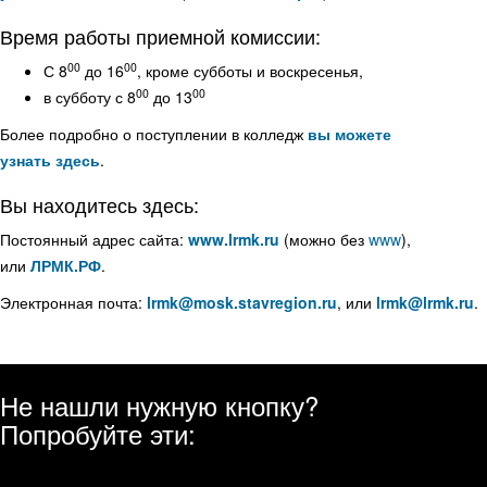
Время работы приемной комиссии:
00
00
С 8
до 16
, кроме субботы и воскресенья,
00
00
в субботу с 8
до 13
Более подробно о поступлении в колледж
вы можете
узнать здесь
.
Вы находитесь здесь:
Постоянный адрес сайта:
www.lrmk.ru
(можно без
www
),
или
ЛРМК.РФ
.
Электронная почта:
, или
.
Не нашли нужную кнопку?
Попробуйте эти: